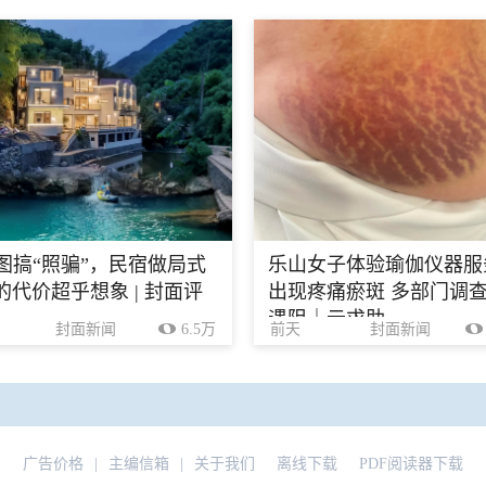
生图搞“照骗”，民宿做局式
乐山女子体验瑜伽仪器服
的代价超乎想象 | 封面评
出现疼痛瘀斑 多部门调
遇阻｜云求助
封面新闻
6.5万
前天
封面新闻
广告价格
|
主编信箱
|
关于我们
离线下载
PDF阅读器下载