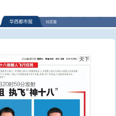
华西都市报
社区版
升级调整应急响应为
奋楫之“陆” | 第二集《破敌阵》
为童心而画
对流三级
位国际安