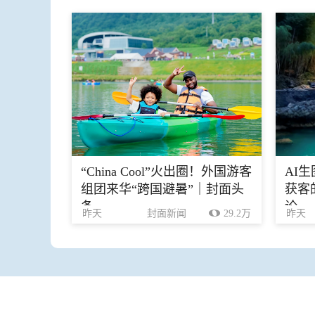
“China Cool”火出圈！外国游客
AI
组团来华“跨国避暑”｜封面头
获客
条
论
昨天
封面新闻
29.2万
昨天