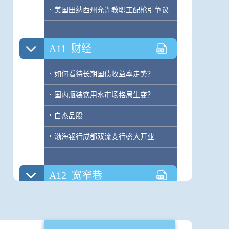
·
美国田纳西州允许教职工配枪引争议
A11
财经
·
如何看待长期国债收益率走势？
·
国内瓶装饮用水市场格局生变？
·
白杰品股
·
渤海银行成都双流支行盛大开业
A12
宽窄巷
·
谷雨，一座城市初醒
·
山野觅香