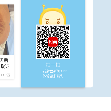
·
广告
A13
少年派
·
远古巨型生物有多大？
A14
少年派
务后
扫一扫
查取证
·
我的爷爷
下载封面新闻APP
13.7万
体验更多精彩
A15
少年派
·
成熟的金黄 蔷薇花开主题作文季