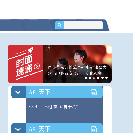
·
今明天气
·
空气质量
·
体彩
A7
广告
！80岁蔡皋成中国首
百花奖拉开帷幕 “三封信”演绎大
“明码标
·
广告
徒生插画家奖得主
众与电影双向奔赴｜文化观察
业刷评”
A8
天下
·
80后三人组 执飞“神十八”
A9
天下