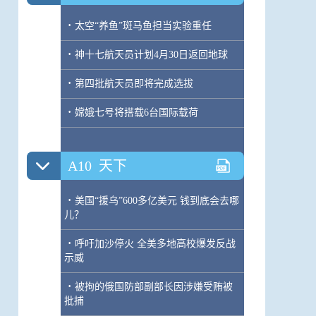
·
太空“养鱼”斑马鱼担当实验重任
·
神十七航天员计划4月30日返回地球
·
第四批航天员即将完成选拔
·
嫦娥七号将搭载6台国际载荷
A10
天下
·
美国“援乌”600多亿美元 钱到底会去哪
儿？
·
呼吁加沙停火 全美多地高校爆发反战
示威
·
被拘的俄国防部副部长因涉嫌受贿被
批捕