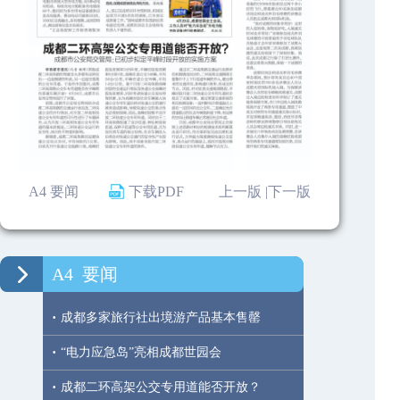
A4 要闻
下载PDF
上一版 |
下一版
A4
要闻
·
成都多家旅行社出境游产品基本售罄
·
“电力应急岛”亮相成都世园会
·
成都二环高架公交专用道能否开放？