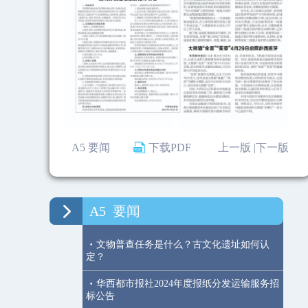
A5 要闻
下载PDF
上一版 |
下一版
A5
要闻
·
文物普查任务是什么？古文化遗址如何认
定？
·
华西都市报社2024年度报纸分发运输服务招
标公告