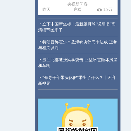
央视新闻客
昨天
户端
1.9万
·
立下中国新坐标！最新版月球“说明书”高
清细节图来了
·
特朗普称霍尔木兹海峡协议尚未达成 正参
与相关谈判
·
波兰北部遭强风暴袭击 巨型冰雹砸坏房屋
和车辆
·
“领导干部带头休假”带出了什么？丨天府
新视界