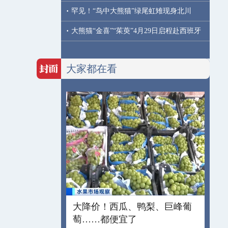
·
罕见！“鸟中大熊猫”绿尾虹雉现身北川
·
大熊猫“金喜”“茱萸”4月29日启程赴西班牙
大家都在看
大降价！西瓜、鸭梨、巨峰葡
萄……都便宜了