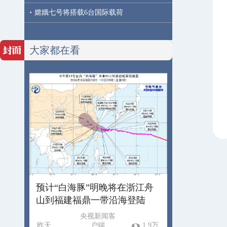
·
嫦娥七号将搭载6台国际载荷
大家都在看
预计“白海豚”明晚将在浙江舟
山到福建福鼎一带沿海登陆
央视新闻客
昨天
户端
1.9万