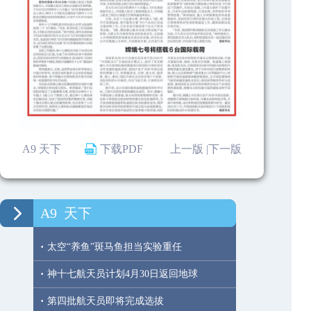
A9 天下
下载PDF
上一版 |
下一版
A9
天下
·
太空“养鱼”斑马鱼担当实验重任
·
神十七航天员计划4月30日返回地球
·
第四批航天员即将完成选拔