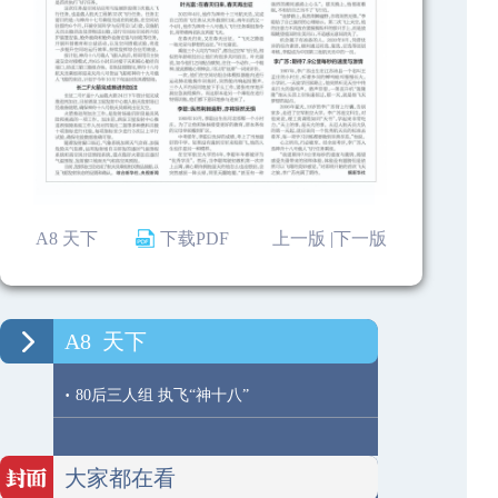
A8 天下
下载PDF
上一版 |
下一版
A8
天下
·
80后三人组 执飞“神十八”
大家都在看