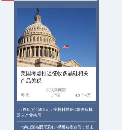
美国考虑推迟征收多晶硅相关
产品关税
央视新闻客
昨天
户端
3.4万
·
IPO定价150.8元，宇树科技IPO将改写机
器人产业格局
·
“庐山瀑布圆形彩虹”视频被指造假：博主