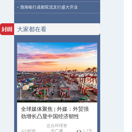
·
渤海银行成都双流支行盛大开业
大家都在看
全球媒体聚焦 | 外媒：外贸强
劲增长凸显中国经济韧性
总台环球资
6小时前
讯广播
1.2万