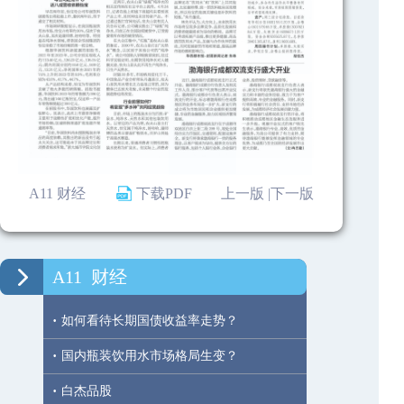
A11 财经
下载PDF
上一版 |
下一版
A11
财经
·
如何看待长期国债收益率走势？
·
国内瓶装饮用水市场格局生变？
·
白杰品股