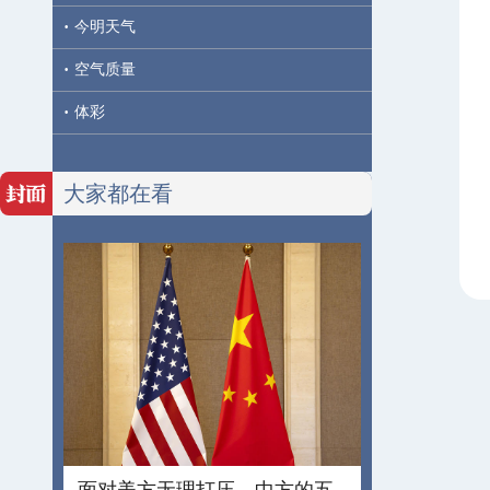
·
今明天气
·
空气质量
·
体彩
大家都在看
面对美方无理打压，中方的五