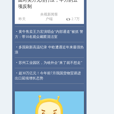
项反制
央视新闻客
昨天
户端
2.7万
·
黄牛售卖王力宏演唱会“内部通道”被抓 警
方：带10名观众藏匿清洁室
·
多国刷新高温纪录 中欧遭遇近年来最强热
浪
·
苏州工业园区，为啥外企“来了就不想走”
·
超30万亿元！今年前7月我国货物贸易进
出口延续增长态势