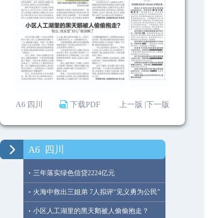
A6 四川
下载PDF
上一版 |
下一版
A6
四川
·
三年落实绿色信贷2224亿元
·
火海中救出三姐弟 7人拟评“见义勇为公民”
·
小区人工湖里的黑天鹅被人偷偷抱走？