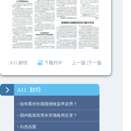
A11 财经
下载PDF
上一版 |
下一版
A11
财经
·
如何看待长期国债收益率走势？
·
国内瓶装饮用水市场格局生变？
·
白杰品股