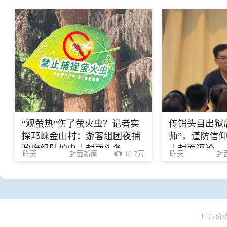
“观萤热”伤了萤火虫？记者实
传销头目出狱
探邛崃金山村：游客组团夜捕
师”，谨防信
政府组队护虫｜封面头条
｜封面评论
昨天
封面新闻
10.7万
昨天
封
广告价