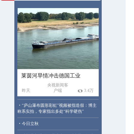
莱茵河旱情冲击德国工业
央视新闻客
昨天
户端
3.4万
·
“庐山瀑布圆形彩虹”视频被指造假：博主
称系实拍，专家指出多处“科学硬伤”
·
今日立秋