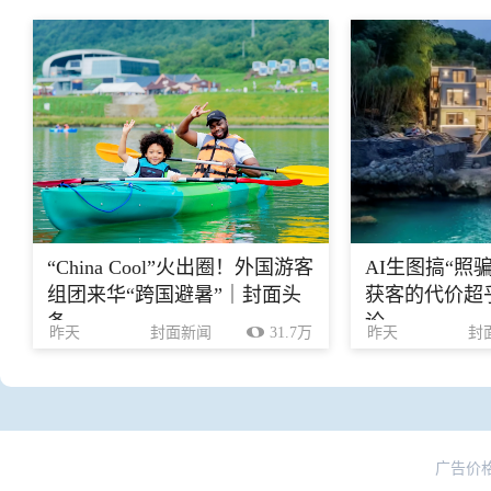
“China Cool”火出圈！外国游客
AI生图搞“照
组团来华“跨国避暑”｜封面头
获客的代价超乎
条
论
昨天
封面新闻
31.7万
昨天
封
广告价