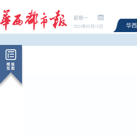
星期一
华西
2023年05月15日
敌阵》
国家防总对江苏安徽启动防汛防
为童心而画！80岁蔡皋
台风四级应急响应
位国际安徒生插画家奖