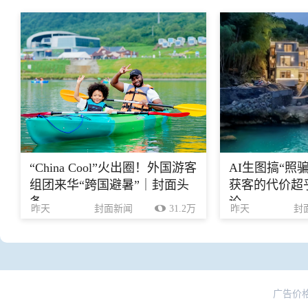
“China Cool”火出圈！外国游客
AI生图搞“照
组团来华“跨国避暑”｜封面头
获客的代价超乎
条
论
昨天
封面新闻
31.2万
昨天
封
广告价