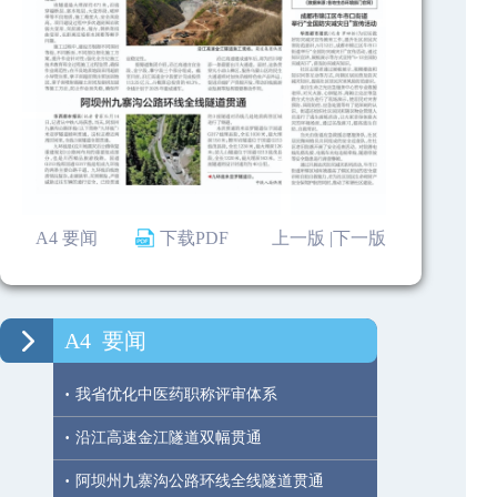
A4 要闻
下载PDF
上一版 |
下一版
A4
要闻
·
我省优化中医药职称评审体系
·
沿江高速金江隧道双幅贯通
·
阿坝州九寨沟公路环线全线隧道贯通