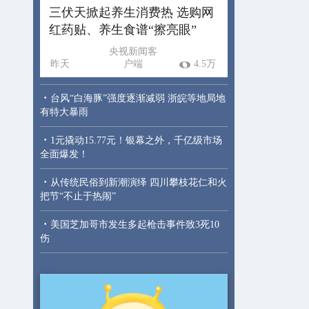
三伏天掀起养生消费热 选购网
红药贴、养生食谱“擦亮眼”
央视新闻客
昨天
户端
4.5万
·
台风“白海豚”强度逐渐减弱 浙皖等地局地
有特大暴雨
·
1元撬动15.77元！银幕之外，千亿级市场
全面爆发！
·
从传统民俗到新潮演绎 四川攀枝花仁和火
把节“不止于热闹”
·
美国芝加哥市发生多起枪击事件致3死10
伤