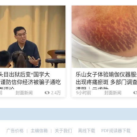
头目出狱后变“国学大
乐山女子体验瑜伽仪器服
，谨防信仰经济被骗子通吃
出现疼痛瘀斑 多部门调
面评论
遇阻｜云求助
前
封面新闻
2.4万
9小时前
封面新闻
广告价格
|
主编信箱
|
关于我们
离线下载
PDF阅读器下载