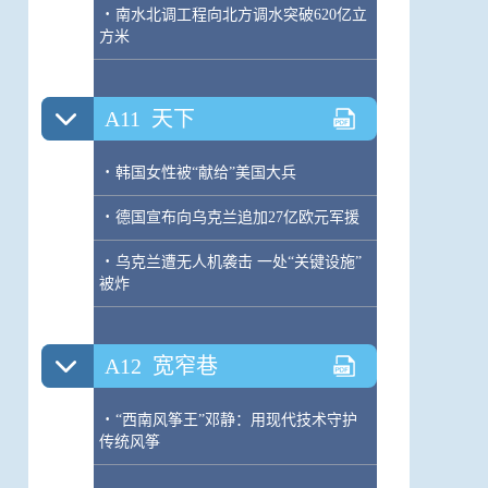
·
南水北调工程向北方调水突破620亿立
方米
A11
天下
·
韩国女性被“献给”美国大兵
·
德国宣布向乌克兰追加27亿欧元军援
·
乌克兰遭无人机袭击 一处“关键设施”
被炸
A12
宽窄巷
·
“西南风筝王”邓静：用现代技术守护
传统风筝