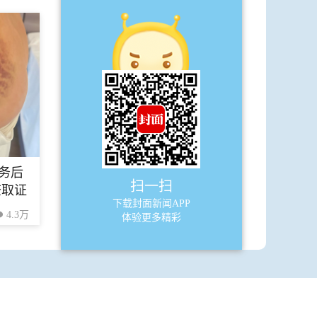
A16
宽窄巷
·
《黄鹤楼送孟浩然之广陵》:黄鹤楼上
送偶像 长江后浪推前浪
务后
扫一扫
查取证
下载封面新闻APP
4.3万
体验更多精彩