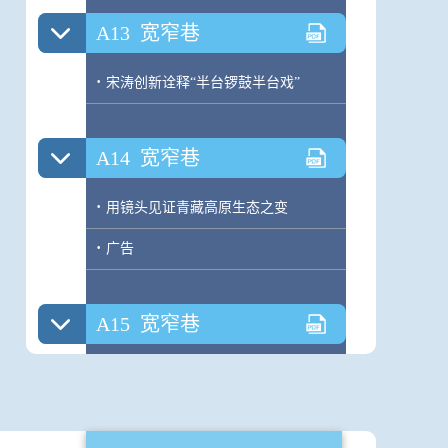
A13
宽窄巷
·
宋涛创新诠释“半台锣鼓半台戏”
A14
宽窄巷
·
用镜头见证青藏高原生态之变
·
广告
A15
宽窄巷
·
文物古籍中的动物和传说