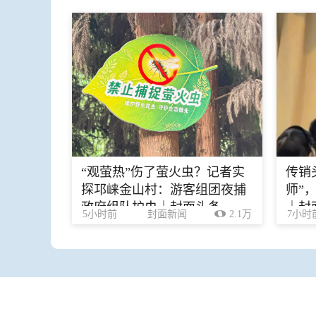
“观萤热”伤了萤火虫？记者实
传销
探邛崃金山村：游客组团夜捕
师”
政府组队护虫｜封面头条
｜封
5小时前
封面新闻
2.1万
7小时