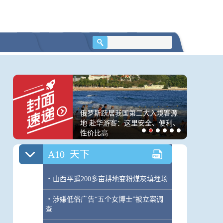
A9
特别报道
·
超级AI给写作条件带来巨大变化 但我
们依然对人充满信心
·
华语青年作家奖将保持对青年写作者
的深入观察和敏锐发现
·
罗伟章为青年作家上文学课：从普通
人就广岛核爆81周年
俄罗斯跃居我国第二大入境客源
价格在坐
到优秀你需要“多走半里路”
问
地 赴华游客：这里安全、便利、
金？｜封
性价比高
A10
天下
·
山西平遥200多亩耕地变粉煤灰填埋场
·
涉嫌低俗广告“五个女博士”被立案调
查