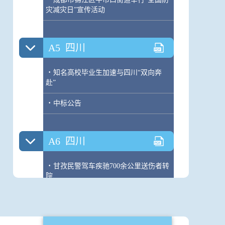
灾减灾日”宣传活动
A5
四川
·
知名高校毕业生加速与四川“双向奔
赴”
·
中标公告
A6
四川
·
甘孜民警驾车疾驰700余公里送伤者转
院
·
知名机器人编程教育机构贝尔教育“跑
路”？