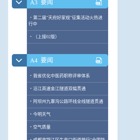
A3
要闻
·
第二届“天府好家规”征集活动火热进
行中
·
（上接02版）
A4
要闻
·
我省优化中医药职称评审体系
·
沿江高速金江隧道双幅贯通
·
阿坝州九寨沟公路环线全线隧道贯通
·
今明天气
·
空气质量
·
成都市锦江区牛市口街道举行“全国防