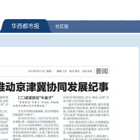
华西都市报
社区版
半场”热度不减，中
国防部：日本“再军事化”妄动是
新冠阳性率
提前“抢跑”
地区和平稳定的真正威胁
何区别？“
疑问医答