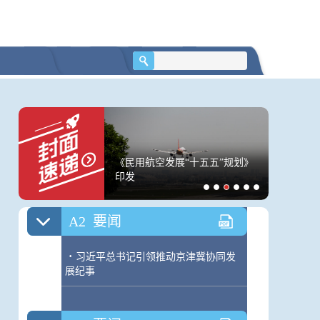
A1
要闻
·
习近平总书记引领推动京津冀协同发
展纪事
·
第八届华语青年作家奖八大奖项揭晓
·
第二届“天府好家规”征集活动火热进
行中
·
甘孜民警驾车疾驰700余公里送伤者转
连升10周！与感冒有
《民用航空发展“十五五”规划》
泰国校园
院抢救
刀片嗓”如何缓解？｜
印发
先杀祖父
A2
要闻
·
习近平总书记引领推动京津冀协同发
展纪事