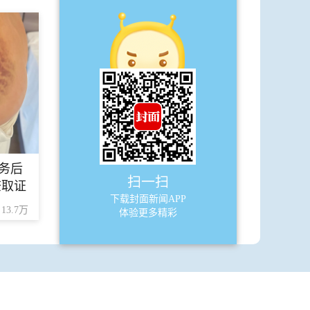
A7
公益广告
·
公益广告
A8
特别报道
·
第八届华语青年作家奖八大奖项揭晓
务后
·
阿来致辞：在青年作家的书写中，重
扫一扫
查取证
新认识文学与城市
下载封面新闻APP
13.7万
体验更多精彩
A9
特别报道
·
超级AI给写作条件带来巨大变化 但我
们依然对人充满信心