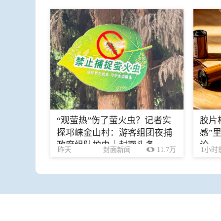
“观萤热”伤了萤火虫？记者实
胶片
探邛崃金山村：游客组团夜捕
感”
政府组队护虫｜封面头条
论
昨天
封面新闻
11.7万
1小时