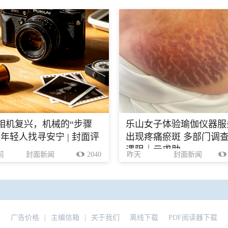
相机复兴，机械的“步骤
乐山女子体验瑜伽仪器服
里年轻人找寻安宁 | 封面评
出现疼痛瘀斑 多部门调
遇阻｜云求助
前
封面新闻
2040
昨天
封面新闻
广告价格
|
主编信箱
|
关于我们
离线下载
PDF阅读器下载