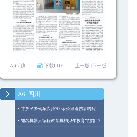
A6 四川
下载PDF
上一版 |
下一版
A6
四川
·
甘孜民警驾车疾驰700余公里送伤者转院
·
知名机器人编程教育机构贝尔教育“跑路”？