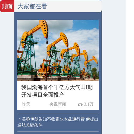
大家都在看
我国渤海首个千亿方大气田Ⅰ期
开发项目全面投产
昨天
央视新闻
3.1万
·
美称伊朗告知不收霍尔木兹通行费 伊提出
通航关键条件