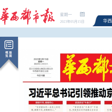
星期一
华西
2023年05月15日
新生可提前20天预约购票！官方
王虹、邓煜获菲尔兹奖
指南请查收
碑意义？丘成桐答封面