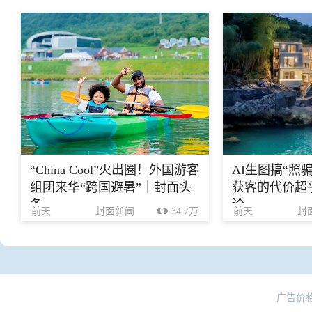
“China Cool”火出圈！外国游客
AI生图搞“照
组团来华“跨国避暑”｜封面头
获客的代价超乎
条
论
前天
封面新闻
34.7万
前天
封
广告价