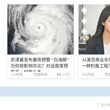
京津冀发布暴雨预警 “白海豚”
AI演员商业
为何将影响华北？对话首席预
一种钓鱼工程
报员｜封面头条
5小时前
封面新闻
2.0万
8小时前
封
广告价