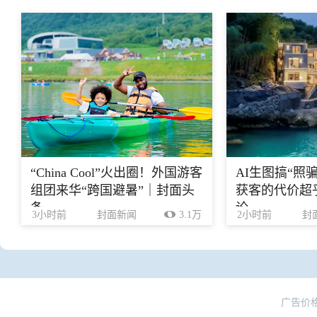
“China Cool”火出圈！外国游客
AI生图搞“照
组团来华“跨国避暑”｜封面头
获客的代价超乎
条
论
3小时前
封面新闻
3.1万
2小时前
封
广告价