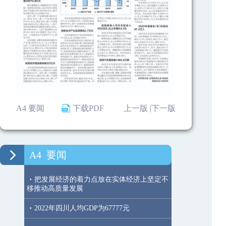
A4 要闻
下载PDF
上一版 |
下一版
A4
要闻
·
把发展经济的着力点放在实体经济上坚定不
移推动高质量发展
·
2022年四川人均GDP为67777元