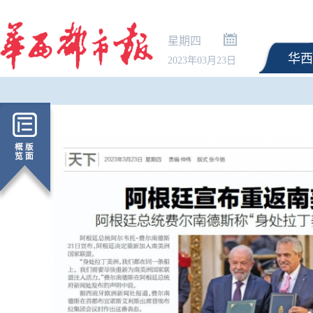
星期四
华西
2023年03月23日
鼓励居民装修既有住房
积金用途破题而不离题 |
论