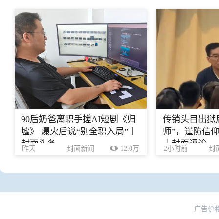
90后奶爸离职手搓AI短剧《归
传销头目出狱
墟》 爆火后说“别全职入局”丨
师”，谨防信
封面头条
｜封面评论
昨天
封面新闻
12.0万
2小时前
封
广告价