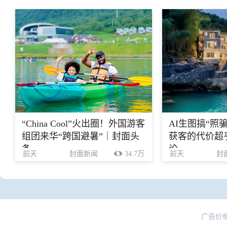
“China Cool”火出圈！外国游客
AI生图搞“照
组团来华“跨国避暑”｜封面头
获客的代价超乎
条
论
前天
封面新闻
34.7万
前天
封
广告价