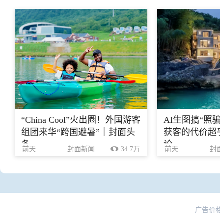
“China Cool”火出圈！外国游客
AI生图搞“照
组团来华“跨国避暑”｜封面头
获客的代价超乎
条
论
前天
封面新闻
34.7万
前天
封
广告价