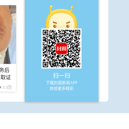
E8
华西少年
·
华西少年期待你的加入
·
诚信让生活更美好
·
生活教会了我宽容
·
春天来了
务后
扫一扫
查取证
下载封面新闻APP
3.3万
体验更多精彩