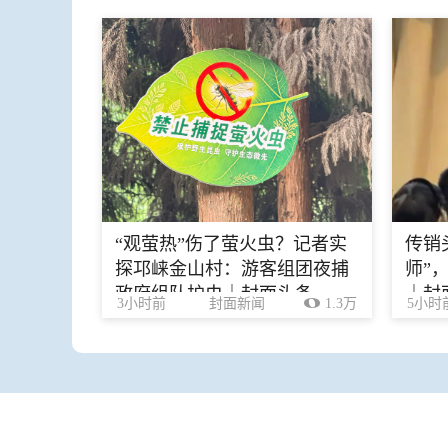
“观萤热”伤了萤火虫？记者实
传销
探邛崃金山村：游客组团夜捕
师”
政府组队护虫｜封面头条
｜封
3小时前
封面新闻
1.3万
5小时