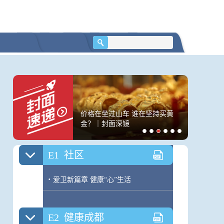
居我国第二大入境客源
价格在坐过山车 谁在坚持买黄
台风“白
客：这里安全、便利、
金？｜封面深镜
续增强吗
员答封面
E1
社区
·
爱卫新篇章 健康“心”生活
E2
健康成都