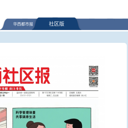
社区版
华西都市报
态环境法典相关司法
外交部发言人就广岛核爆81周年
俄罗斯跃
完成 不适应的予以
等答记者问
地 赴华游
性价比高