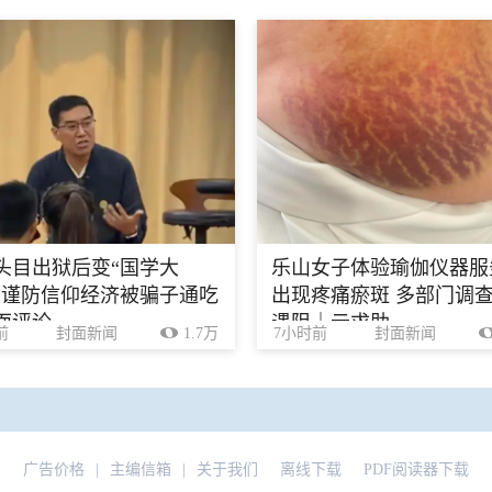
头目出狱后变“国学大
乐山女子体验瑜伽仪器服
，谨防信仰经济被骗子通吃
出现疼痛瘀斑 多部门调
面评论
遇阻｜云求助
前
封面新闻
1.7万
7小时前
封面新闻
广告价格
|
主编信箱
|
关于我们
离线下载
PDF阅读器下载