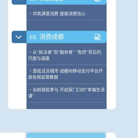
·
共筑满意消费 提振消费信心
E6
消费成都
·
从“执法者”到“服务者” “免罚”背后的
尺度与温度
·
首批试点城市 成都向移动支付平台开
放信用监管数据
·
全龄居民参与 开启家门口的“幸福生活
课”
E7
华西老友
·
春色关不住 定格四月天