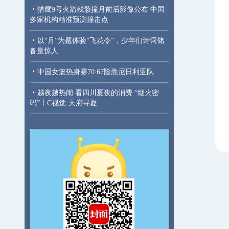
·
猎鹰9号火箭残骸撞月前后影像公布 中国
多家机构精准预测撞击点
·
以“月”为题体验“飞花令”，少年们诗词储
备量惊人
·
中国女篮热身赛70:67险胜尼日利亚队
·
越夜越热闹 看四川夏夜的消费 “烟火密
码”丨C视觉·天府寻夏