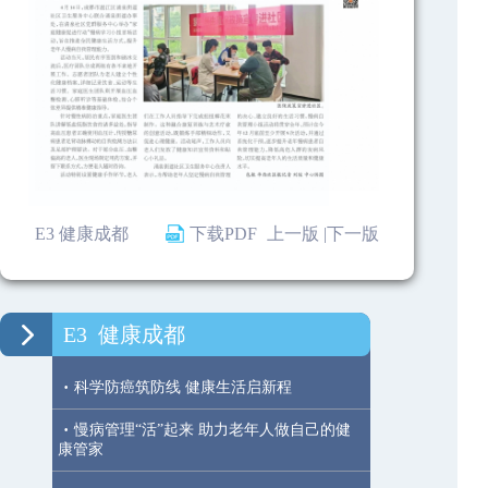
E3 健康成都
下载PDF
上一版 |
下一版
E3
健康成都
·
科学防癌筑防线 健康生活启新程
·
慢病管理“活”起来 助力老年人做自己的健
康管家