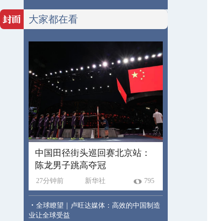
大家都在看
中国田径街头巡回赛北京站：
陈龙男子跳高夺冠
27分钟前
新华社
795
·
全球瞭望｜卢旺达媒体：高效的中国制造
业让全球受益