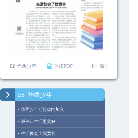
E8 华西少年
下载PDF
上一版 |
E8
华西少年
·
华西少年期待你的加入
·
诚信让生活更美好
·
生活教会了我宽容