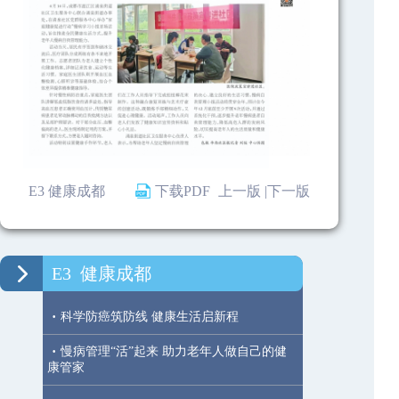
E3 健康成都
下载PDF
上一版 |
下一版
E3
健康成都
·
科学防癌筑防线 健康生活启新程
·
慢病管理“活”起来 助力老年人做自己的健
康管家