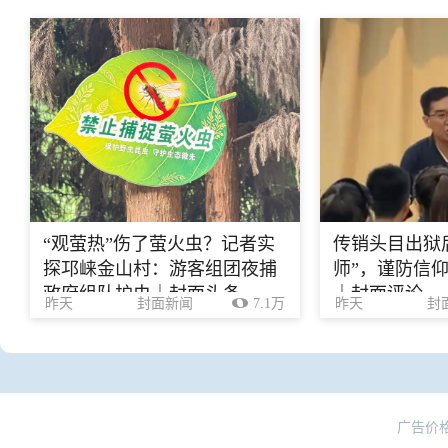
“观萤热”伤了萤火虫？记者实
传销头目出狱
探邛崃金山村：游客组团夜捕
师”，谨防信
政府组队护虫｜封面头条
｜封面评论
昨天
封面新闻
7.1万
昨天
封
广告价