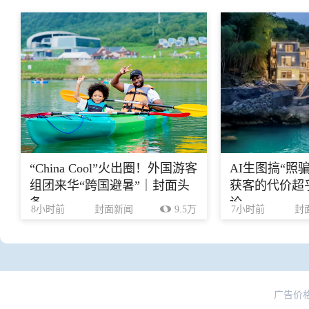
“China Cool”火出圈！外国游客
AI生图搞“照
组团来华“跨国避暑”｜封面头
获客的代价超乎
条
论
8小时前
封面新闻
9.5万
7小时前
封
广告价