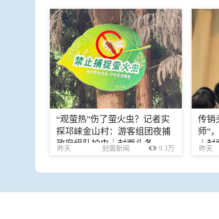
“观萤热”伤了萤火虫？记者实
传销
探邛崃金山村：游客组团夜捕
师”
政府组队护虫｜封面头条
｜封
昨天
封面新闻
9.3万
昨天