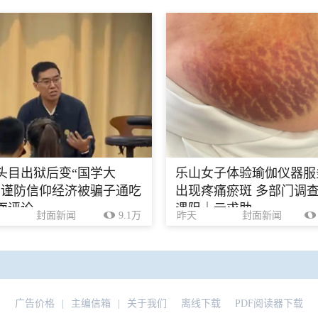
头目出狱后变“国学大
乐山女子体验瑜伽仪器服
，谨防信仰经济被骗子通吃
出现疼痛瘀斑 多部门调
面评论
遇阻｜云求助
封面新闻
9.1万
昨天
封面新闻
广告价格
|
主编信箱
|
关于我们
离线下载
PDF阅读器下载