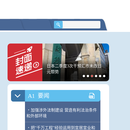
下半场”热度不减，中
日本二季度3次干预汇市未改日
直播带货
已提前“抢跑”
元颓势
算诈骗吗
A1
要闻
·
加强涉外法制建设 营造有利法治条件
和外部环境
·
把“千万工程”经验运用到宜居宜业和