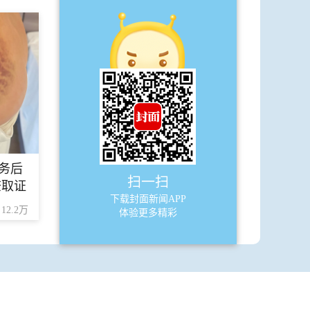
·
成德眉资同城化全媒体观察团联动采
访启动
·
（上接03版）
A5
要闻
·
六大优惠政策邀您冬游四川
务后
·
招标公告
扫一扫
查取证
·
下载封面新闻APP
成都地铁19号线二期开通初期运营
12.2万
体验更多精彩
·
“消防知识我会答”还剩最后两天
A6
四川