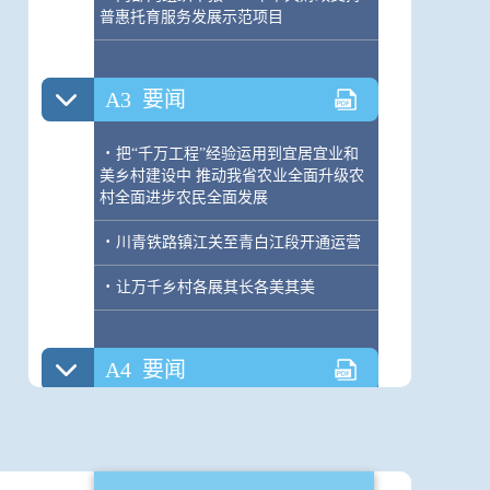
普惠托育服务发展示范项目
A3
要闻
·
把“千万工程”经验运用到宜居宜业和
美乡村建设中 推动我省农业全面升级农
村全面进步农民全面发展
·
川青铁路镇江关至青白江段开通运营
·
让万千乡村各展其长各美其美
A4
要闻
·
五项重磅电竞赛事年底将在蓉开赛
·
零距离接触翼龙无人机家族