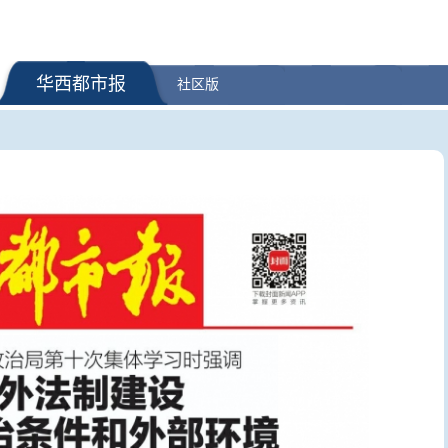
华西都市报
社区版
！今年前7月我国货
舰炮怒吼！北部战区舰艇编队高
暑期出行“
口延续增长态势
燃训练现场
秋国庆预订