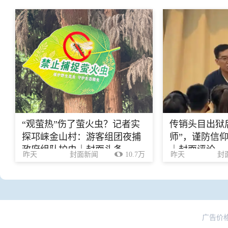
“观萤热”伤了萤火虫？记者实
传销头目出狱
探邛崃金山村：游客组团夜捕
师”，谨防信
政府组队护虫｜封面头条
｜封面评论
昨天
封面新闻
10.7万
昨天
封
广告价