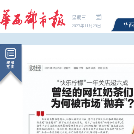
星期三
华西
2023年11月29日
直播带货以次充好、拒不发货，
舰炮怒吼！北部战区舰
算诈骗吗？
燃训练现场