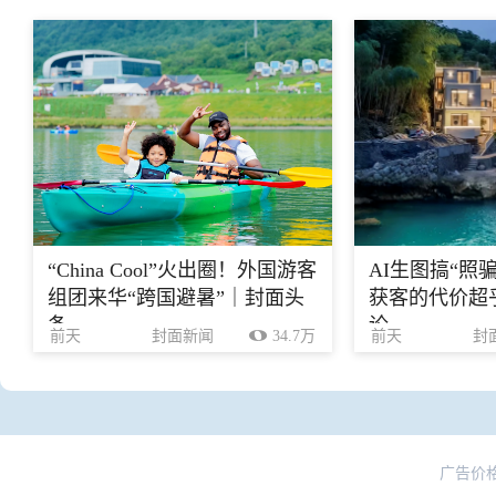
“China Cool”火出圈！外国游客
AI生图搞“照
组团来华“跨国避暑”｜封面头
获客的代价超乎
条
论
前天
封面新闻
34.7万
前天
封
广告价