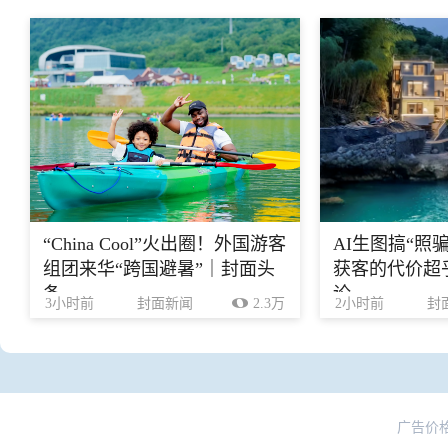
“China Cool”火出圈！外国游客
AI生图搞“照
组团来华“跨国避暑”｜封面头
获客的代价超乎
条
论
3小时前
封面新闻
2.3万
2小时前
封
广告价