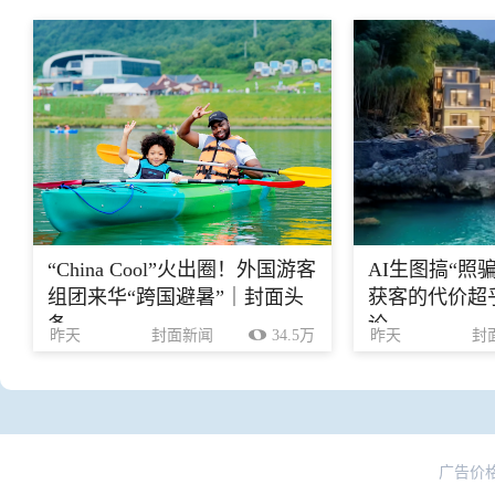
“China Cool”火出圈！外国游客
AI生图搞“照
组团来华“跨国避暑”｜封面头
获客的代价超乎
条
论
昨天
封面新闻
34.5万
昨天
封
广告价