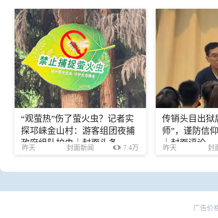
“观萤热”伤了萤火虫？记者实
传销头目出狱
探邛崃金山村：游客组团夜捕
师”，谨防信
政府组队护虫｜封面头条
｜封面评论
昨天
封面新闻
7.4万
昨天
封
广告价