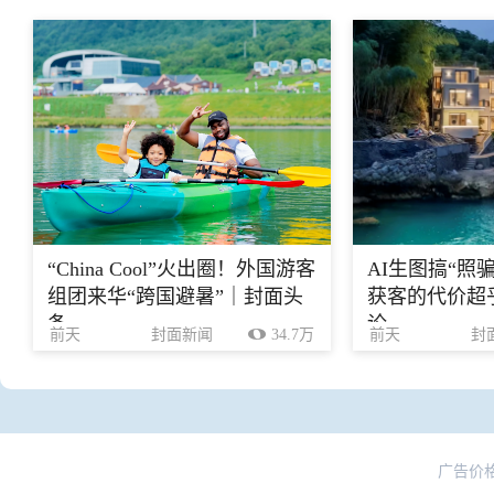
“China Cool”火出圈！外国游客
AI生图搞“照
组团来华“跨国避暑”｜封面头
获客的代价超乎
条
论
前天
封面新闻
34.7万
前天
封
广告价