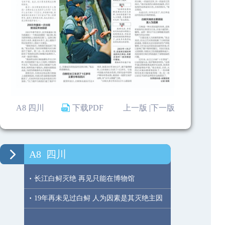
A8 四川
下载PDF
上一版 |
下一版
A8
四川
·
长江白鲟灭绝 再见只能在博物馆
·
19年再未见过白鲟 人为因素是其灭绝主因