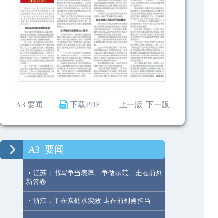
A3 要闻
下载PDF
上一版 |
下一版
A3
要闻
·
江苏：书写争当表率、争做示范、走在前列
新答卷
·
浙江：干在实处求实效 走在前列勇担当