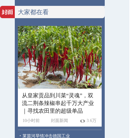
大家都在看
从皇家贡品到川菜“灵魂”，双
流二荆条辣椒串起千万大产业
｜寻找农田里的超级单品
10小时前
封面新闻
3.6万
·
莱茵河旱情冲击德国工业