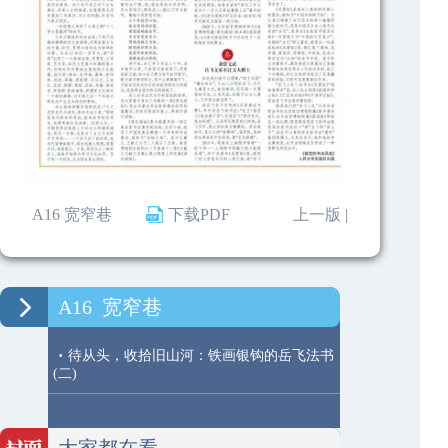
A16 宽窄巷
下载PDF
上一版 |
A16
宽窄巷
·
待从头，收拾旧山河：铁画银钩的岳飞法书
(二)
大家都在看