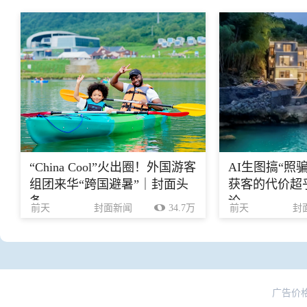
“China Cool”火出圈！外国游客
AI生图搞“照
组团来华“跨国避暑”｜封面头
获客的代价超乎
条
论
前天
封面新闻
34.7万
前天
封
广告价