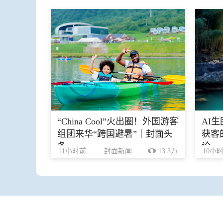
“China Cool”火出圈！外国游客
AI
组团来华“跨国避暑”｜封面头
获客
条
论
11小时前
封面新闻
13.3万
10小