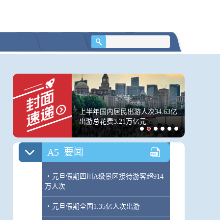
A4
要闻
·
中朝两党两国最高领导人互致新年贺
电宣布启动“中朝友好年”
·
中美两国领导人互致贺信庆祝两国建
交45周年
·
从新年贺词领略习近平主席的天下情
箭残骸撞月前后影像
上半年国内居民出游人次34.63亿
一张球票
怀
多家机构精准预测撞击
出游总花费3.21万亿元
如何将“流
A5
要闻
·
元旦假期四川A级景区接待游客超914
万人次
·
元旦假期全国1.35亿人次出游