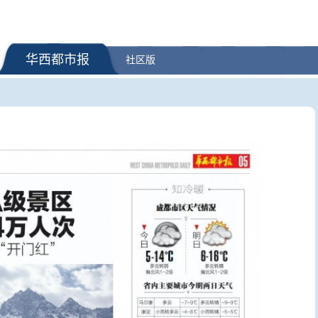
华西都市报
社区版
三部门向陕西增加调拨3.2万件中
猎鹰9号火
央救灾物资
公布 中国
点