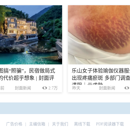
生图搞“照骗”，民宿做局式
乐山女子体验瑜伽仪器服
的代价超乎想象 | 封面评
出现疼痛瘀斑 多部门调
遇阻｜云求助
时前
封面新闻
2.7万
昨天
封面新闻
广告价格
|
主编信箱
|
关于我们
离线下载
PDF阅读器下载