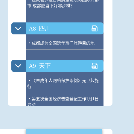
市 成都应当下好哪步棋？
A8
四川
·
成都成为全国跨年热门旅游目的地
A9
天下
·
《未成年人网络保护条例》元旦起施
行
·
第五次全国经济普查登记工作1月1日
启动
·
白杰品股 开门红
·
公告