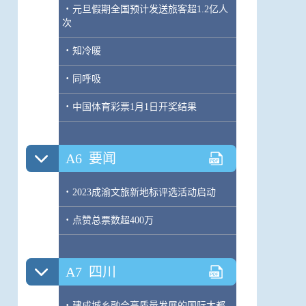
·
元旦假期全国预计发送旅客超1.2亿人
次
·
知冷暖
·
同呼吸
·
中国体育彩票1月1日开奖结果
A6
要闻
·
2023成渝文旅新地标评选活动启动
·
点赞总票数超400万
A7
四川
·
建成城乡融合高质量发展的国际大都