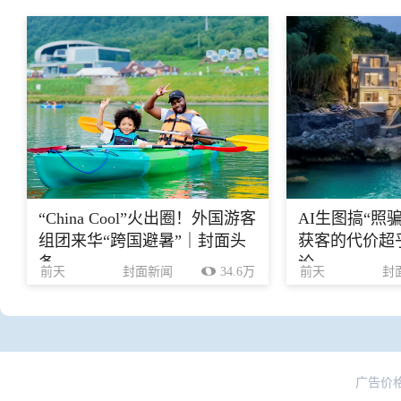
“China Cool”火出圈！外国游客
AI生图搞“照
组团来华“跨国避暑”｜封面头
获客的代价超乎
条
论
前天
封面新闻
34.6万
前天
封
广告价