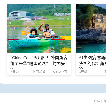
“China Cool”火出圈！外国游客
AI生图搞“照
组团来华“跨国避暑”｜封面头
获客的代价超乎
条
论
3天前
封面新闻
34.7万
3天前
封
广告价