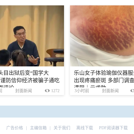
头目出狱后变“国学大
乐山女子体验瑜伽仪器服
，谨防信仰经济被骗子通吃
出现疼痛瘀斑 多部门调
面评论
遇阻｜云求助
前
封面新闻
1272
3小时前
封面新闻
广告价格
|
主编信箱
|
关于我们
离线下载
PDF阅读器下载