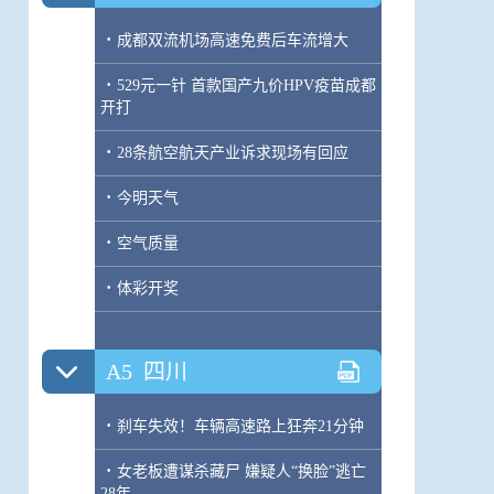
·
成都双流机场高速免费后车流增大
·
529元一针 首款国产九价HPV疫苗成都
开打
·
28条航空航天产业诉求现场有回应
·
今明天气
·
空气质量
·
体彩开奖
A5
四川
·
刹车失效！车辆高速路上狂奔21分钟
·
女老板遭谋杀藏尸 嫌疑人“换脸”逃亡
28年