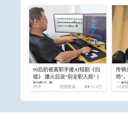
90后奶爸离职手搓AI短剧《归
传销
墟》 爆火后说“别全职入局”丨
师”
封面头条
｜封
昨天
封面新闻
12.0万
1小时