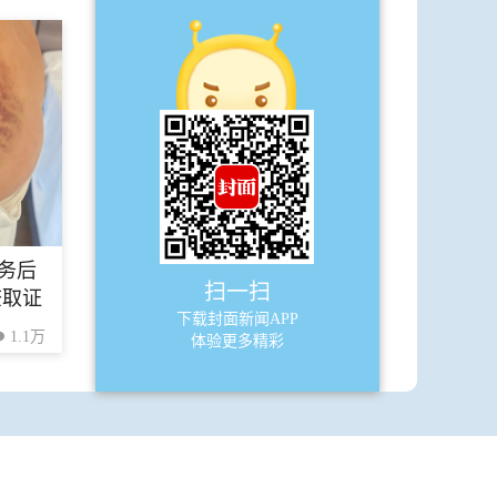
·
“棋圣”聂卫平落子
·
钟爱四川火锅 在成都收获首个全国冠
军
·
在雅安碧峰峡1对150 创吉尼斯围棋赛
新纪录
A8
天下
务后
·
贺娇龙，策马远行
扫一扫
查取证
下载封面新闻APP
·
雪原上那抹红 化作一座桥
1.1万
体验更多精彩
·
湖南洞庭湖一镜面艺术装置被指威胁
候鸟迁徙
A9
天下