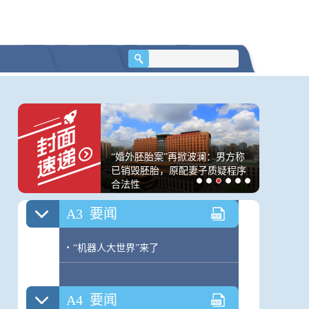
A2
要闻
·
惠及更多职工！两部门发文扩大企业
年金覆盖面
·
8架A330客改货飞机在成都双流交付
·
2026年度“国考”笔试成绩和合格分数
线公布
山车 谁在坚持买黄
“婚外胚胎案”再掀波澜：男方称
逛报博、
·
广告
面深镜
已销毁胚胎，原配妻子质疑程序
大赛线下
合法性
诗词游四
A3
要闻
·
“机器人大世界”来了
A4
要闻