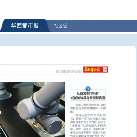
华西都市报
社区版
修既有住房，拓宽公
俄罗斯跃居我国第二大入境客源
价格在坐过
而不离题 | 封面评
地 赴华游客：这里安全、便利、
金？｜封
性价比高