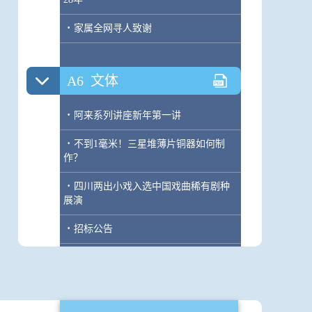
·
家属全网寻人致谢
A6
文体
·
阿来系列讲座新年第一讲
·
不到1毫米！三星堆薄片铜器如何制
作？
·
四川两出小戏入选中国戏曲稀有剧种
展演
·
招标公告
A7
文体