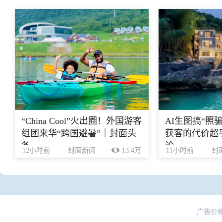
“China Cool”火出圈！外国游客
AI生图搞“照
组团来华“跨国避暑”｜封面头
获客的代价超乎
条
论
12小时前
封面新闻
13.4万
11小时前
封
广告价