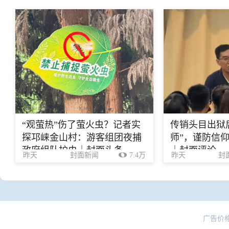
“观萤热”伤了萤火虫？记者实
传销头目出狱
探邛崃金山村：游客组团夜捕
师”，谨防信
政府组队护虫｜封面头条
｜封面评论
昨天
封面新闻
7.4万
昨天
封
广告价