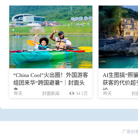
“China Cool”火出圈！外国游客
AI生图搞“照
组团来华“跨国避暑”｜封面头
获客的代价超乎
条
论
昨天
封面新闻
34.5万
昨天
封
广告价