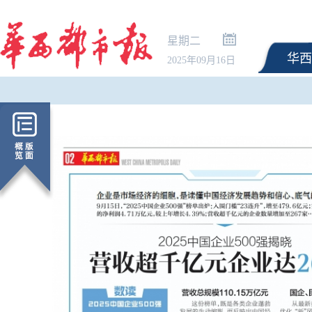
星期二
华西
2025年09月16日
最高法：生态环境法典相关司法
外交部发言人就广岛核爆
解释清理全部完成 不适应的予以
等答记者问
修改或废止