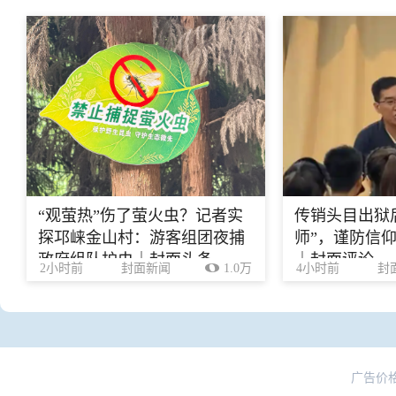
“观萤热”伤了萤火虫？记者实
传销头目出狱
探邛崃金山村：游客组团夜捕
师”，谨防信
政府组队护虫｜封面头条
｜封面评论
2小时前
封面新闻
1.0万
4小时前
封
广告价