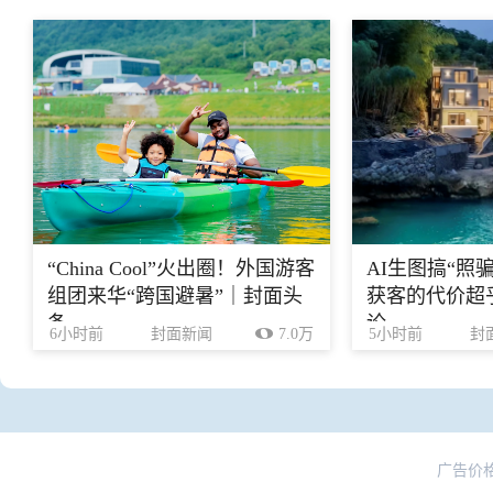
“China Cool”火出圈！外国游客
AI生图搞“照
组团来华“跨国避暑”｜封面头
获客的代价超乎
条
论
6小时前
封面新闻
7.0万
5小时前
封
广告价